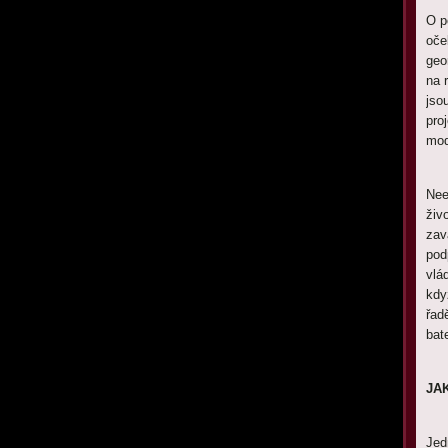
O po
oče
geo
na 
jsou
pro
mod
Nee
živ
zav
podp
vlád
kdy
řad
bate
JA
Jed