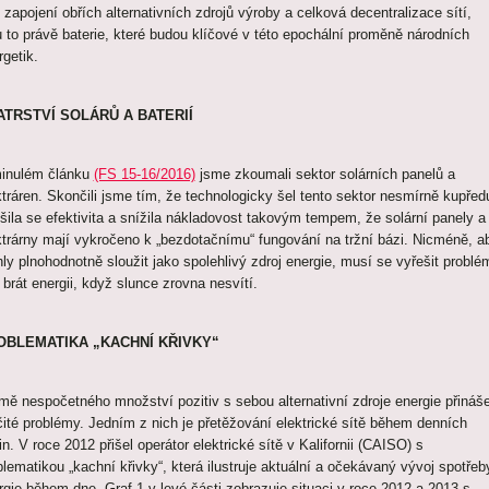
í zapojení obřích alternativních zdrojů výroby a celková decentralizace sítí,
u to právě baterie, které budou klíčové v této epochální proměně národních
rgetik.
ATRSTVÍ SOLÁRŮ A BATERIÍ
inulém článku
(FS 15-16/2016)
jsme zkoumali sektor solárních panelů a
ktráren. Skončili jsme tím, že technologicky šel tento sektor nesmírně kupřed
šila se efektivita a snížila nákladovost takovým tempem, že solární panely a
ktrárny mají vykročeno k „bezdotačnímu“ fungování na tržní bázi. Nicméně, a
ly plnohodnotně sloužit jako spolehlivý zdroj energie, musí se vyřešit problé
 brát energii, když slunce zrovna nesvítí.
OBLEMATIKA „KACHNÍ KŘIVKY“
mě nespočetného množství pozitiv s sebou alternativní zdroje energie přináše
rčité problémy. Jedním z nich je přetěžování elektrické sítě během denních
n. V roce 2012 přišel operátor elektrické sítě v Kalifornii (CAISO) s
blematikou „kachní křivky“, která ilustruje aktuální a očekávaný vývoj spotřeb
rgie během dne. Graf 1 v levé části zobrazuje situaci v roce 2012 a 2013 s