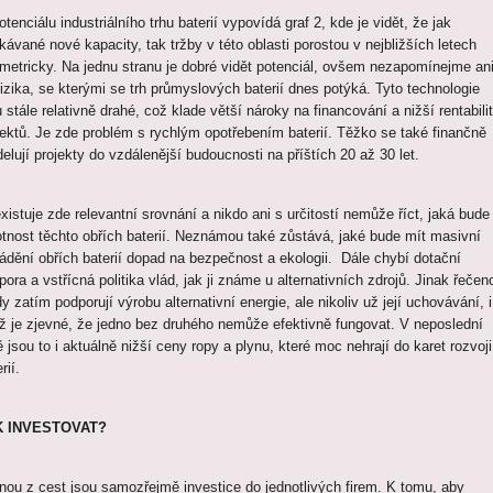
tenciálu industriálního trhu baterií vypovídá graf 2, kde je vidět, že jak
kávané nové kapacity, tak tržby v této oblasti porostou v nejbližších letech
metricky. Na jednu stranu je dobré vidět potenciál, ovšem nezapomínejme an
rizika, se kterými se trh průmyslových baterií dnes potýká. Tyto technologie
 stále relativně drahé, což klade větší nároky na financování a nižší rentabili
jektů. Je zde problém s rychlým opotřebením baterií. Těžko se také finančně
elují projekty do vzdálenější budoucnosti na příštích 20 až 30 let.
xistuje zde relevantní srovnání a nikdo ani s určitostí nemůže říct, jaká bude
otnost těchto obřích baterií. Neznámou také zůstává, jaké bude mít masivní
ádění obřích baterií dopad na bezpečnost a ekologii. Dále chybí dotační
ora a vstřícná politika vlád, jak ji známe u alternativních zdrojů. Jinak řečen
y zatím podporují výrobu alternativní energie, ale nikoliv už její uchovávání, i
ž je zjevné, že jedno bez druhého nemůže efektivně fungovat. V neposlední
ě jsou to i aktuálně nižší ceny ropy a plynu, které moc nehrají do karet rozvoji
rií.
K INVESTOVAT?
nou z cest jsou samozřejmě investice do jednotlivých firem. K tomu, aby