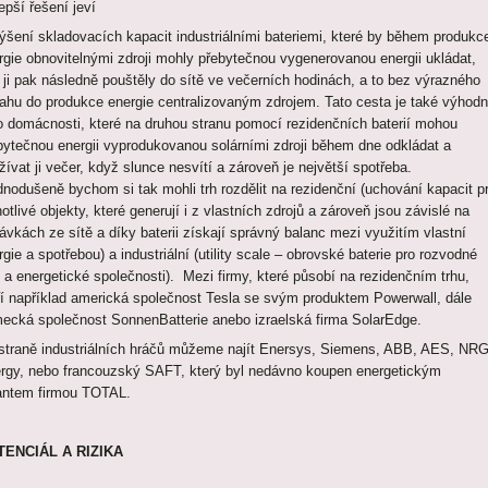
epší řešení jeví
ýšení skladovacích kapacit industriálními bateriemi, které by během produkc
rgie obnovitelnými zdroji mohly přebytečnou vygenerovanou energii ukládat,
 ji pak následně pouštěly do sítě ve večerních hodinách, a to bez výrazného
ahu do produkce energie centralizovaným zdrojem. Tato cesta je také výhod
ro domácnosti, které na druhou stranu pomocí rezidenčních baterií mohou
bytečnou energii vyprodukovanou solárními zdroji během dne odkládat a
žívat ji večer, když slunce nesvítí a zároveň je největší spotřeba.
dnodušeně bychom si tak mohli trh rozdělit na rezidenční (uchování kapacit p
otlivé objekty, které generují i z vlastních zdrojů a zároveň jsou závislé na
ávkách ze sítě a díky baterii získají správný balanc mezi využitím vlastní
gie a spotřebou) a industriální (utility scale – obrovské baterie pro rozvodné
ě a energetické společnosti). Mezi firmy, které působí na rezidenčním trhu,
ří například americká společnost Tesla se svým produktem Powerwall, dále
ecká společnost SonnenBatterie anebo izraelská firma SolarEdge.
straně industriálních hráčů můžeme najít Enersys, Siemens, ABB, AES, NR
rgy, nebo francouzský SAFT, který byl nedávno koupen energetickým
antem firmou TOTAL.
ENCIÁL A RIZIKA