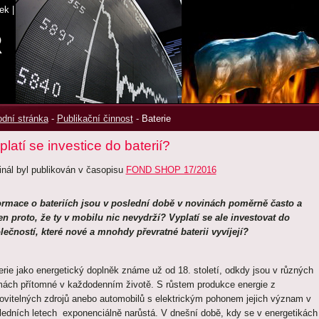
ek
|
R
dní stránka
-
Publikační činnost
-
Baterie
platí se investice do baterií?
ginál byl publikován v časopisu
FOND SHOP 17/2016
ormace o bateriích jsou v poslední době v novinách poměrně často a
en proto, že ty v mobilu nic nevydrží? Vyplatí se ale investovat do
lečností, které nové a mnohdy převratné baterii vyvíjejí?
erie jako energetický doplněk známe už od 18. století, odkdy jsou v různých
mách přítomné v každodenním životě. S růstem produkce energie z
ovitelných zdrojů anebo automobilů s elektrickým pohonem jejich význam v
ledních letech exponenciálně narůstá. V dnešní době, kdy se v energetikách