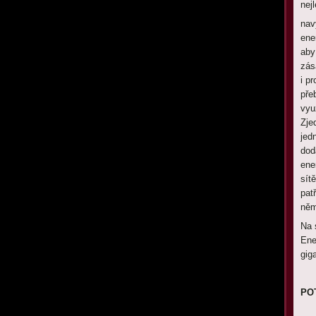
nejl
nav
ene
aby
zás
i p
pře
vyu
Zje
jedn
dod
ener
sít
pat
něm
Na 
Ene
gig
POT