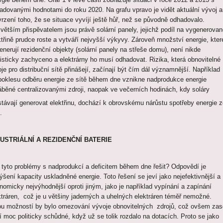
adovanými hodnotami do roku 2020. Na grafu vpravo je vidět aktuální vývoj a
vrzení toho, že se situace vyvíjí ještě hůř, než se původně odhadovalo.
větším přispěvatelem jsou právě solární panely, jejichž podíl na vygenerovan
ktřině prudce roste a vytváří nejvyšší výkyvy. Zároveň množství energie, kter
enerují rezidenční objekty (solární panely na střeše domu), není nikde
tisticky zachyceno a elektrárny ho musí odhadovat. Rizika, která obnovitelné
oje pro distribuční sítě přinášejí, začínají být čím dál významnější. Například
 poklesu odběru energie ze sítě během dne vznikne nadprodukce energie
áběné centralizovanými zdroji, naopak ve večerních hodinách, kdy soláry
stávají generovat elektřinu, dochází k obrovskému nárůstu spotřeby energie z
.
USTRIÁLNÍ A REZIDENČNÍ BATERIE
 tyto problémy s nadprodukcí a deficitem během dne řešit? Odpovědí je
ýšení kapacity uskladněné energie. Toto řešení se jeví jako nejefektivnější a
nomicky nejvýhodnější oproti jiným, jako je například vypínání a zapínání
ktráren, což je u většiny jaderných a uhelných elektráren téměř nemožné.
ou možností by bylo omezování vývoje obnovitelných zdrojů, což ovšem zas
í moc politicky schůdné, když už se tolik rozdalo na dotacích. Proto se jako