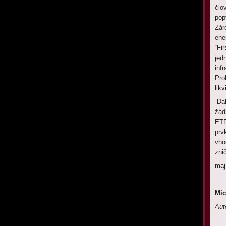
člo
pop
Zár
ene
“Fi
jed
inf
Pro
likv
Dal
žád
ETF
prv
vho
zni
mají
Mic
Aut