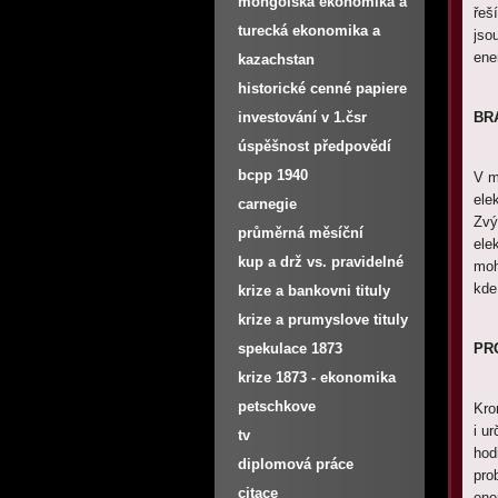
mongolská ekonomika a
řeš
burza
turecká ekonomika a
jso
ene
burza
kazachstan
historické cenné papiere
investování v 1.čsr
BR
úspěšnost předpovědí
na nwr
bcpp 1940
V m
ele
carnegie
Zvý
průměrná měsíční
ele
výnosnost px
kup a drž vs. pravidelné
moh
kde
investování
krize a bankovni tituly
krize a prumyslove tituly
spekulace 1873
PR
krize 1873 - ekonomika
petschkove
Kro
i u
tv
hodi
diplomová práce
pro
citace
ene