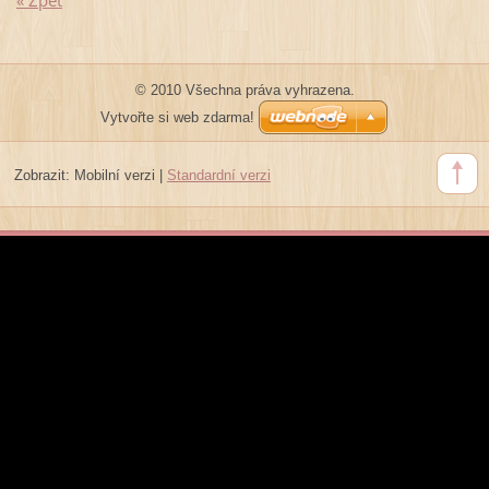
« Zpět
© 2010 Všechna práva vyhrazena.
Vytvořte si web zdarma!
Zobrazit:
Mobilní verzi
|
Standardní verzi